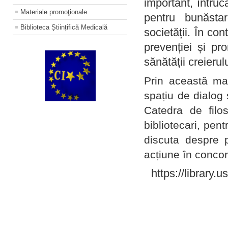
important, întruc
Materiale promoţionale
pentru bunăstar
Biblioteca Științifică Medicală
societății. În con
prevenției și pr
sănătății creierul
Prin această ma
spațiu de dialog 
Catedra de filo
bibliotecari, pent
discuta despre p
acțiune în concord
https://library.