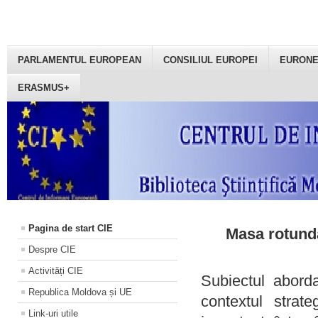
PARLAMENTUL EUROPEAN
CONSILIUL EUROPEI
EURON
ERASMUS+
Pagina de start CIE
Masa rotundă
Despre CIE
Activități CIE
Subiectul aborda
Republica Moldova și UE
contextul strat
Link-uri utile