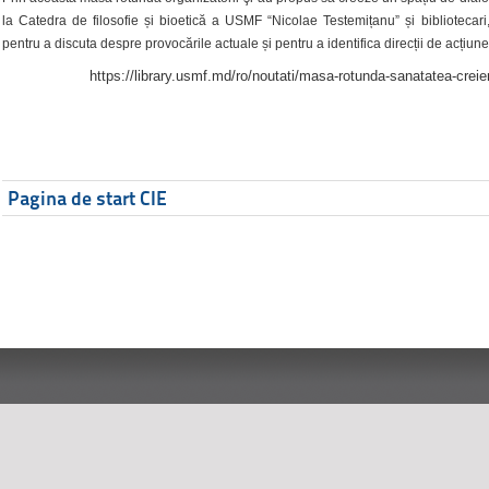
la Catedra de filosofie și bioetică a USMF “Nicolae Testemițanu” și bibliotecari,
pentru a discuta despre provocările actuale și pentru a identifica direcții de acțiune
https://library.usmf.md/ro/noutati/masa-rotunda-sanatatea-creier
Pagina de start CIE