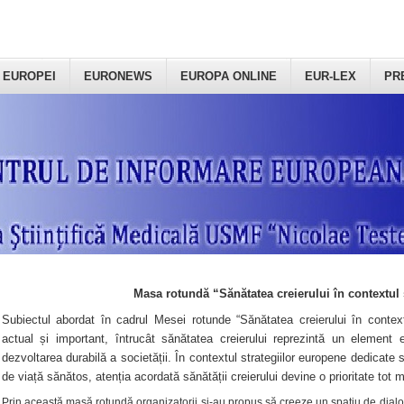
 EUROPEI
EURONEWS
EUROPA ONLINE
EUR-LEX
PR
Masa rotundă “Sănătatea creierului în contextul 
Subiectul abordat în cadrul Mesei rotunde “Sănătatea creierului în context
actual și important, întrucât sănătatea creierului reprezintă un element e
dezvoltarea durabilă a societății. În contextul strategiilor europene dedicate s
de viață sănătos, atenția acordată sănătății creierului devine o prioritate tot 
Prin această masă rotundă organizatorii şi-au propus să creeze un spațiu de dialog