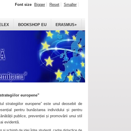
Font size
Bigger
Reset
Smaller
ELEX
BOOKSHOP EU
ERASMUS+
strategiilor europene”
ul strategiilor europene” este unul deosebit de
sențial pentru bunăstarea individului și pentru
ănătății publice, prevenției și promovării unui stil
mai evidentă.
 și schimb de idei între studenți, cadre didactice de