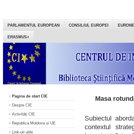
PARLAMENTUL EUROPEAN
CONSILIUL EUROPEI
EURON
ERASMUS+
Pagina de start CIE
Masa rotundă
Despre CIE
Activități CIE
Subiectul aborda
Republica Moldova și UE
contextul strat
Link-uri utile