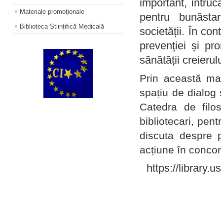
important, întruc
Materiale promoţionale
pentru bunăstar
Biblioteca Științifică Medicală
societății. În con
prevenției și pr
sănătății creierul
Prin această ma
spațiu de dialog 
Catedra de filo
bibliotecari, pent
discuta despre p
acțiune în concord
https://library.