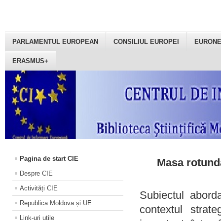
PARLAMENTUL EUROPEAN
CONSILIUL EUROPEI
EURON
ERASMUS+
Pagina de start CIE
Masa rotundă
Despre CIE
Activități CIE
Subiectul aborda
Republica Moldova și UE
contextul strat
Link-uri utile