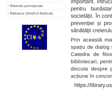
important, întruc
Materiale promoţionale
pentru bunăstar
Biblioteca Științifică Medicală
societății. În con
prevenției și pr
sănătății creierul
Prin această ma
spațiu de dialog 
Catedra de filo
bibliotecari, pent
discuta despre p
acțiune în concord
https://library.