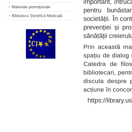
important, întruc
Materiale promoţionale
pentru bunăstar
Biblioteca Științifică Medicală
societății. În con
prevenției și pr
sănătății creierul
Prin această ma
spațiu de dialog 
Catedra de filo
bibliotecari, pent
discuta despre p
acțiune în concord
https://library.