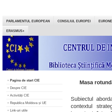
PARLAMENTUL EUROPEAN
CONSILIUL EUROPEI
EURON
ERASMUS+
Pagina de start CIE
Masa rotundă
Despre CIE
Activități CIE
Subiectul aborda
Republica Moldova și UE
contextul strat
Link-uri utile