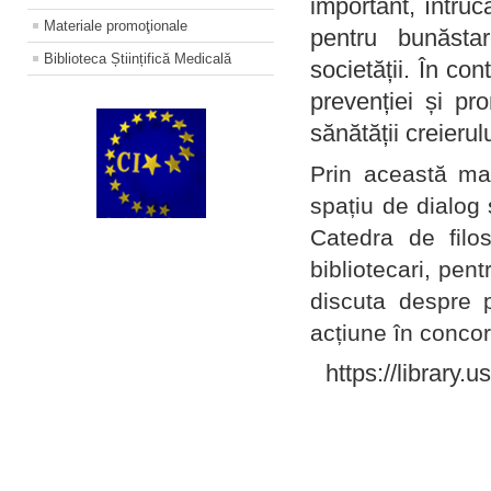
important, întruc
Materiale promoţionale
pentru bunăstar
Biblioteca Științifică Medicală
societății. În con
prevenției și pr
sănătății creierul
Prin această ma
spațiu de dialog 
Catedra de filo
bibliotecari, pent
discuta despre p
acțiune în concord
https://library.