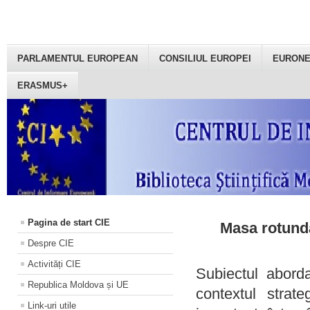
PARLAMENTUL EUROPEAN
CONSILIUL EUROPEI
EURON
ERASMUS+
Pagina de start CIE
Masa rotundă
Despre CIE
Activități CIE
Subiectul aborda
Republica Moldova și UE
contextul strat
Link-uri utile