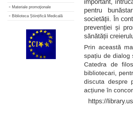
important, întruc
Materiale promoţionale
pentru bunăstar
Biblioteca Științifică Medicală
societății. În con
prevenției și pr
sănătății creierul
Prin această ma
spațiu de dialog 
Catedra de filo
bibliotecari, pent
discuta despre p
acțiune în concord
https://library.