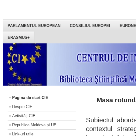
PARLAMENTUL EUROPEAN
CONSILIUL EUROPEI
EURON
ERASMUS+
Pagina de start CIE
Masa rotundă
Despre CIE
Activități CIE
Subiectul aborda
Republica Moldova și UE
contextul strat
Link-uri utile