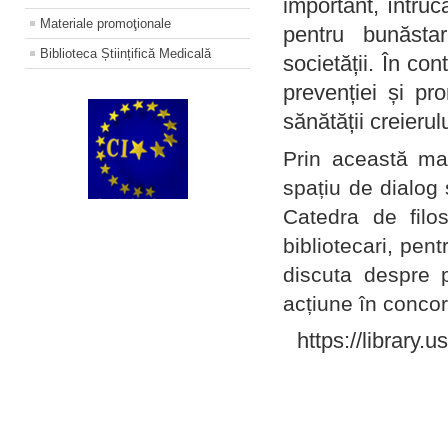
important, întruc
Materiale promoţionale
pentru bunăstar
Biblioteca Științifică Medicală
societății. În con
prevenției și pr
sănătății creierul
Prin această ma
spațiu de dialog 
Catedra de filo
bibliotecari, pent
discuta despre p
acțiune în concord
https://library.