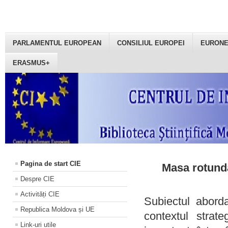
PARLAMENTUL EUROPEAN
CONSILIUL EUROPEI
EURON
ERASMUS+
Pagina de start CIE
Masa rotundă
Despre CIE
Activități CIE
Subiectul aborda
Republica Moldova și UE
contextul strat
Link-uri utile