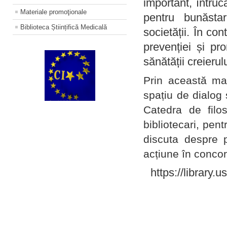
important, întruc
Materiale promoţionale
pentru bunăstar
Biblioteca Științifică Medicală
societății. În con
prevenției și pr
sănătății creierul
Prin această ma
spațiu de dialog 
Catedra de filo
bibliotecari, pent
discuta despre p
acțiune în concord
https://library.