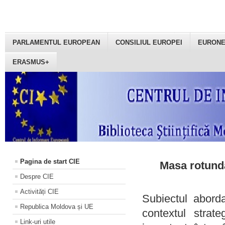
PARLAMENTUL EUROPEAN
CONSILIUL EUROPEI
EURON
ERASMUS+
Pagina de start CIE
Masa rotundă
Despre CIE
Activități CIE
Subiectul aborda
Republica Moldova și UE
contextul strat
Link-uri utile