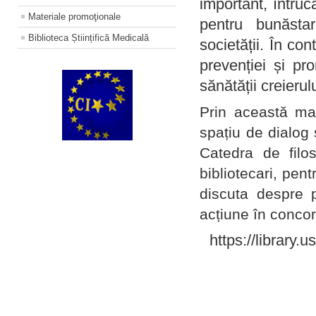
important, întruc
Materiale promoţionale
pentru bunăstar
Biblioteca Științifică Medicală
societății. În con
prevenției și pr
sănătății creierul
Prin această ma
spațiu de dialog 
Catedra de filo
bibliotecari, pent
discuta despre p
acțiune în concord
https://library.