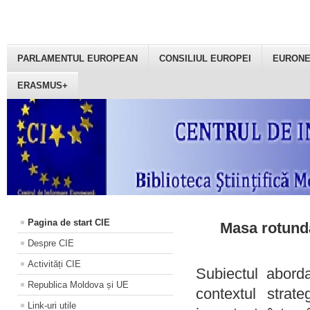
PARLAMENTUL EUROPEAN
CONSILIUL EUROPEI
EURON
ERASMUS+
Pagina de start CIE
Masa rotundă
Despre CIE
Activități CIE
Subiectul aborda
Republica Moldova și UE
contextul strat
Link-uri utile