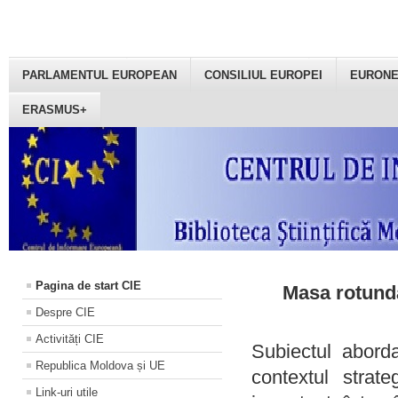
PARLAMENTUL EUROPEAN
CONSILIUL EUROPEI
EURON
ERASMUS+
Pagina de start CIE
Masa rotundă
Despre CIE
Activități CIE
Subiectul aborda
Republica Moldova și UE
contextul strat
Link-uri utile