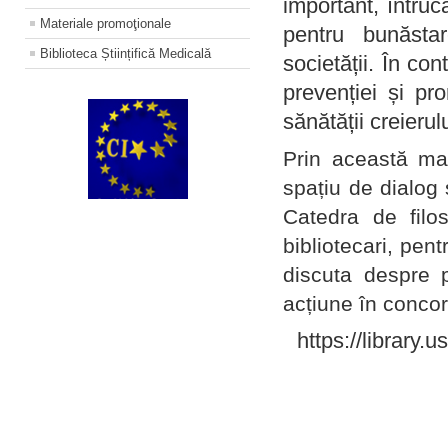
important, întruc
Materiale promoţionale
pentru bunăstar
Biblioteca Științifică Medicală
societății. În con
prevenției și pr
sănătății creierul
Prin această ma
spațiu de dialog 
Catedra de filo
bibliotecari, pent
discuta despre p
acțiune în concord
https://library.