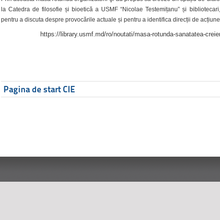
la Catedra de filosofie și bioetică a USMF “Nicolae Testemițanu” și bibliotecari,
pentru a discuta despre provocările actuale și pentru a identifica direcții de acțiune
https://library.usmf.md/ro/noutati/masa-rotunda-sanatatea-creier
Pagina de start CIE