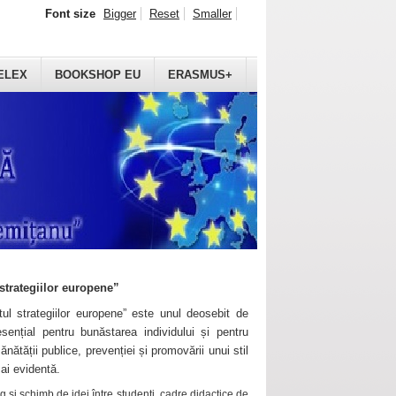
Font size
Bigger
Reset
Smaller
ELEX
BOOKSHOP EU
ERASMUS+
strategiilor europene”
ul strategiilor europene” este unul deosebit de
sențial pentru bunăstarea individului și pentru
ănătății publice, prevenției și promovării unui stil
mai evidentă.
 și schimb de idei între studenți, cadre didactice de