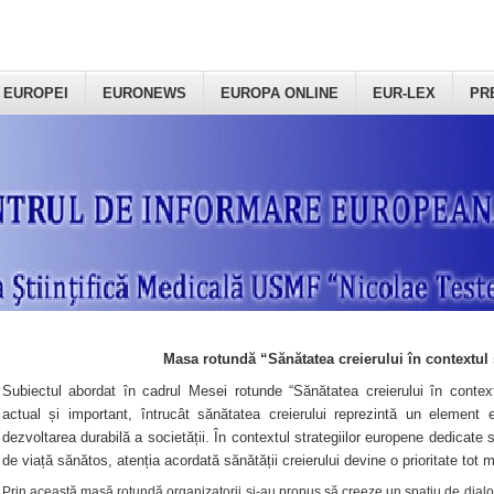
 EUROPEI
EURONEWS
EUROPA ONLINE
EUR-LEX
PR
Masa rotundă “Sănătatea creierului în contextul 
Subiectul abordat în cadrul Mesei rotunde “Sănătatea creierului în context
actual și important, întrucât sănătatea creierului reprezintă un element e
dezvoltarea durabilă a societății. În contextul strategiilor europene dedicate s
de viață sănătos, atenția acordată sănătății creierului devine o prioritate tot 
Prin această masă rotundă organizatorii şi-au propus să creeze un spațiu de dialog