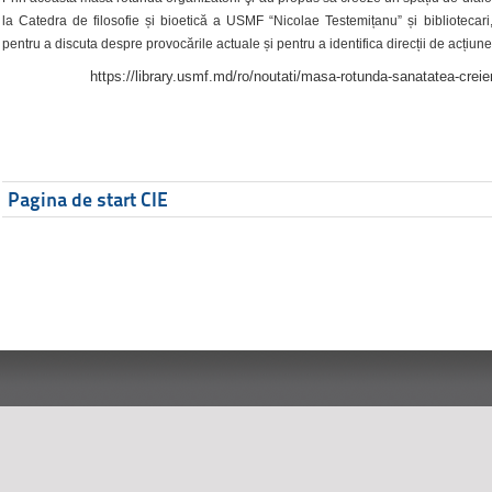
la Catedra de filosofie și bioetică a USMF “Nicolae Testemițanu” și bibliotecari,
pentru a discuta despre provocările actuale și pentru a identifica direcții de acțiune
https://library.usmf.md/ro/noutati/masa-rotunda-sanatatea-creier
Pagina de start CIE