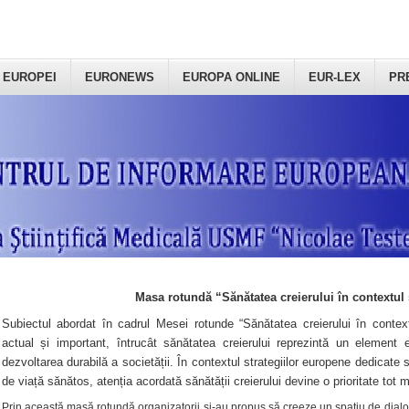
 EUROPEI
EURONEWS
EUROPA ONLINE
EUR-LEX
PR
Masa rotundă “Sănătatea creierului în contextul 
Subiectul abordat în cadrul Mesei rotunde “Sănătatea creierului în context
actual și important, întrucât sănătatea creierului reprezintă un element e
dezvoltarea durabilă a societății. În contextul strategiilor europene dedicate s
de viață sănătos, atenția acordată sănătății creierului devine o prioritate tot 
Prin această masă rotundă organizatorii şi-au propus să creeze un spațiu de dialog