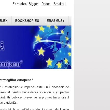
Font size
Bigger
Reset
Smaller
ELEX
BOOKSHOP EU
ERASMUS+
strategiilor europene”
ul strategiilor europene” este unul deosebit de
sențial pentru bunăstarea individului și pentru
ănătății publice, prevenției și promovării unui stil
mai evidentă.
 și schimb de idei între studenți, cadre didactice de