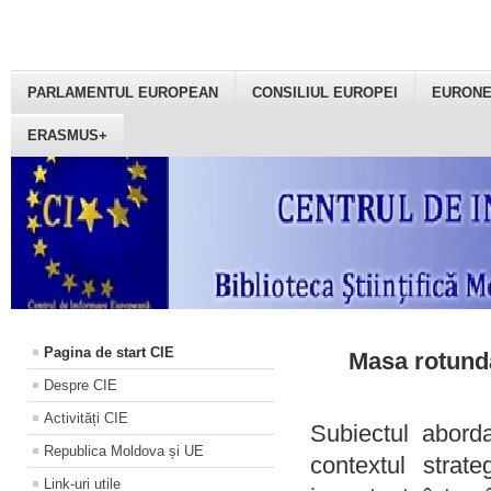
PARLAMENTUL EUROPEAN
CONSILIUL EUROPEI
EURON
ERASMUS+
Pagina de start CIE
Masa rotundă
Despre CIE
Activități CIE
Subiectul aborda
Republica Moldova și UE
contextul strat
Link-uri utile