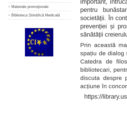
important, întruc
Materiale promoţionale
pentru bunăstar
Biblioteca Științifică Medicală
societății. În con
prevenției și pr
sănătății creierul
Prin această ma
spațiu de dialog 
Catedra de filo
bibliotecari, pent
discuta despre p
acțiune în concord
https://library.