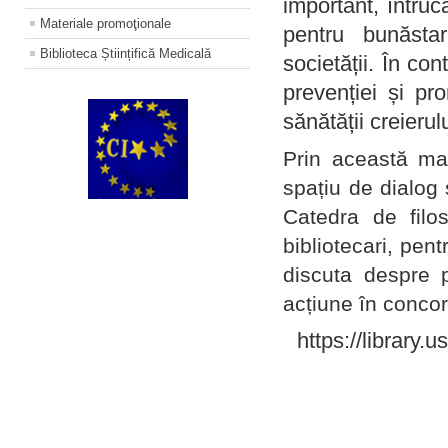
important, întruc
Materiale promoţionale
pentru bunăstar
Biblioteca Științifică Medicală
societății. În con
prevenției și pr
sănătății creierul
Prin această ma
spațiu de dialog 
Catedra de filo
bibliotecari, pent
discuta despre p
acțiune în concord
https://library.