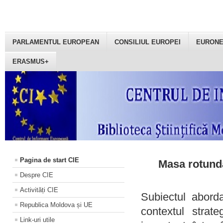
PARLAMENTUL EUROPEAN
CONSILIUL EUROPEI
EURON
ERASMUS+
Pagina de start CIE
Masa rotundă
Despre CIE
Activități CIE
Subiectul aborda
Republica Moldova și UE
contextul strat
Link-uri utile