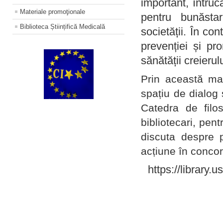
important, întruc
Materiale promoţionale
pentru bunăstar
Biblioteca Științifică Medicală
societății. În con
prevenției și pr
sănătății creierul
Prin această ma
spațiu de dialog 
Catedra de filo
bibliotecari, pent
discuta despre p
acțiune în concord
https://library.