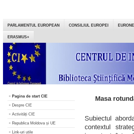
PARLAMENTUL EUROPEAN
CONSILIUL EUROPEI
EURON
ERASMUS+
Pagina de start CIE
Masa rotundă
Despre CIE
Activități CIE
Subiectul aborda
Republica Moldova și UE
contextul strat
Link-uri utile