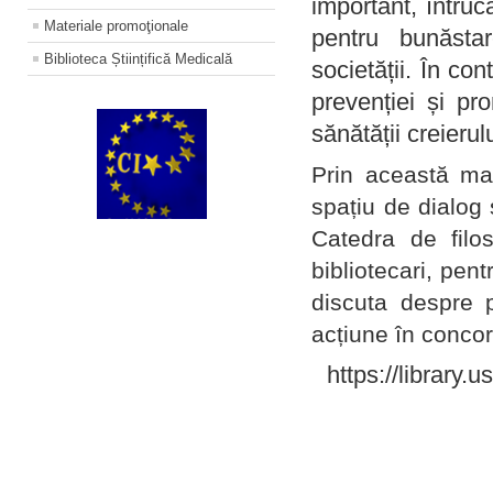
important, întruc
Materiale promoţionale
pentru bunăstar
Biblioteca Științifică Medicală
societății. În con
prevenției și pr
sănătății creierul
Prin această ma
spațiu de dialog 
Catedra de filo
bibliotecari, pent
discuta despre p
acțiune în concord
https://library.