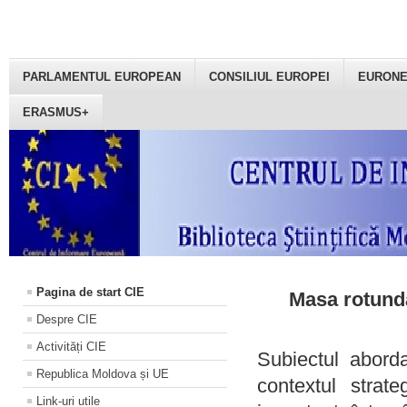
PARLAMENTUL EUROPEAN
CONSILIUL EUROPEI
EURON
ERASMUS+
Pagina de start CIE
Masa rotundă
Despre CIE
Activități CIE
Subiectul aborda
Republica Moldova și UE
contextul strat
Link-uri utile