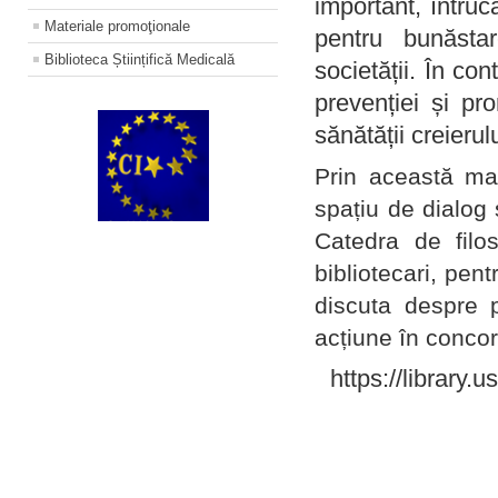
important, întruc
Materiale promoţionale
pentru bunăstar
Biblioteca Științifică Medicală
societății. În con
prevenției și pr
sănătății creierul
Prin această ma
spațiu de dialog 
Catedra de filo
bibliotecari, pent
discuta despre p
acțiune în concord
https://library.