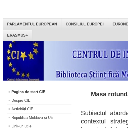
PARLAMENTUL EUROPEAN
CONSILIUL EUROPEI
EURON
ERASMUS+
Pagina de start CIE
Masa rotundă
Despre CIE
Activități CIE
Subiectul aborda
Republica Moldova și UE
contextul strat
Link-uri utile