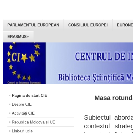
PARLAMENTUL EUROPEAN
CONSILIUL EUROPEI
EURON
ERASMUS+
Pagina de start CIE
Masa rotundă
Despre CIE
Activități CIE
Subiectul aborda
Republica Moldova și UE
contextul strat
Link-uri utile