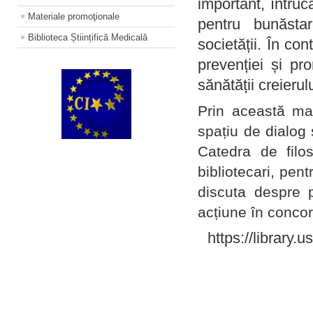
important, întruc
Materiale promoţionale
pentru bunăstar
Biblioteca Științifică Medicală
societății. În con
prevenției și pr
sănătății creierul
Prin această ma
spațiu de dialog 
Catedra de filo
bibliotecari, pent
discuta despre p
acțiune în concord
https://library.