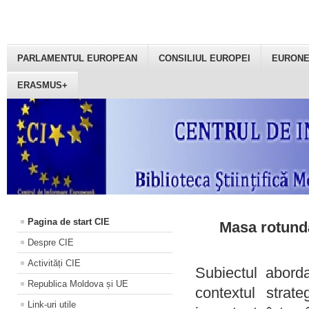
PARLAMENTUL EUROPEAN
CONSILIUL EUROPEI
EURON
ERASMUS+
Pagina de start CIE
Masa rotundă
Despre CIE
Activități CIE
Subiectul aborda
Republica Moldova și UE
contextul strat
Link-uri utile