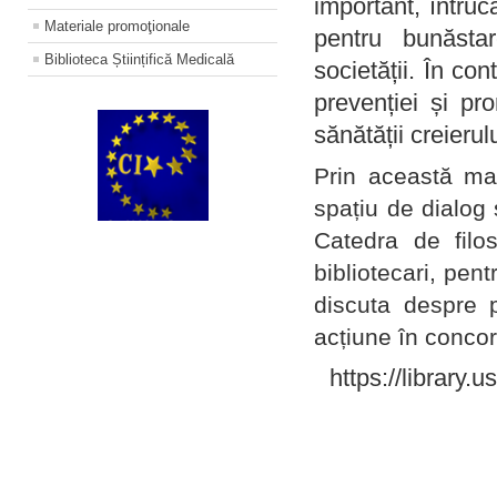
important, întruc
Materiale promoţionale
pentru bunăstar
Biblioteca Științifică Medicală
societății. În con
prevenției și pr
sănătății creierul
Prin această ma
spațiu de dialog 
Catedra de filo
bibliotecari, pent
discuta despre p
acțiune în concord
https://library.