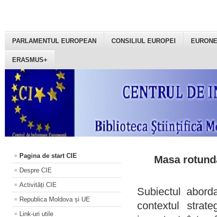
PARLAMENTUL EUROPEAN
CONSILIUL EUROPEI
EURON
ERASMUS+
Pagina de start CIE
Masa rotundă
Despre CIE
Activități CIE
Subiectul aborda
Republica Moldova și UE
contextul strat
Link-uri utile