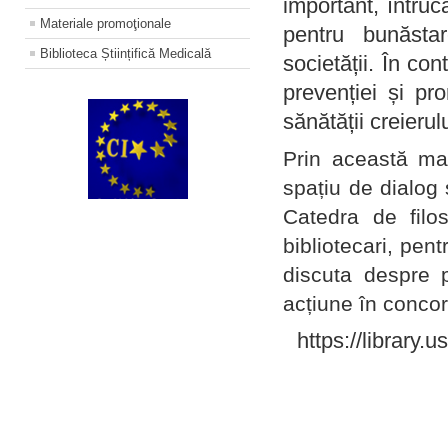
important, întruc
Materiale promoţionale
pentru bunăstar
Biblioteca Științifică Medicală
societății. În con
prevenției și pr
sănătății creierul
Prin această ma
spațiu de dialog 
Catedra de filo
bibliotecari, pent
discuta despre p
acțiune în concord
https://library.