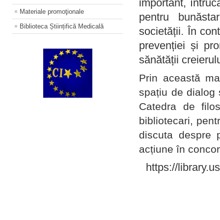
important, întruc
Materiale promoţionale
pentru bunăstar
Biblioteca Științifică Medicală
societății. În con
prevenției și pr
sănătății creierul
Prin această ma
spațiu de dialog 
Catedra de filo
bibliotecari, pent
discuta despre p
acțiune în concord
https://library.