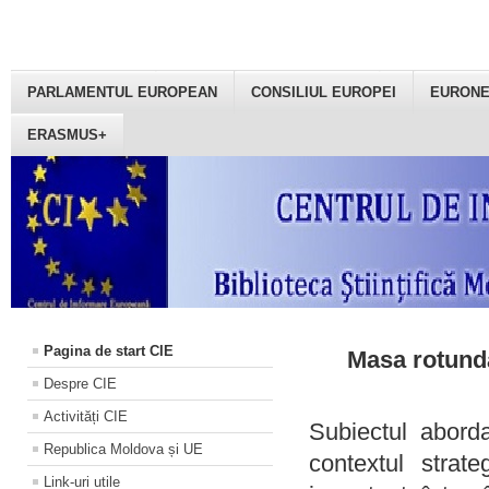
PARLAMENTUL EUROPEAN
CONSILIUL EUROPEI
EURON
ERASMUS+
Pagina de start CIE
Masa rotundă
Despre CIE
Activități CIE
Subiectul aborda
Republica Moldova și UE
contextul strat
Link-uri utile