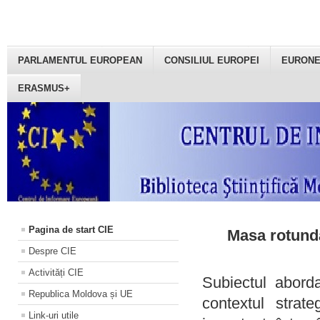
PARLAMENTUL EUROPEAN
CONSILIUL EUROPEI
EURON
ERASMUS+
Pagina de start CIE
Masa rotundă
Despre CIE
Activități CIE
Subiectul aborda
Republica Moldova și UE
contextul strat
Link-uri utile