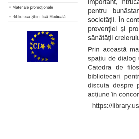
important, întruc
Materiale promoţionale
pentru bunăstar
Biblioteca Științifică Medicală
societății. În con
prevenției și pr
sănătății creierul
Prin această ma
spațiu de dialog 
Catedra de filo
bibliotecari, pent
discuta despre p
acțiune în concord
https://library.