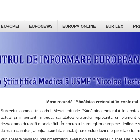
 EUROPEI
EURONEWS
EUROPA ONLINE
EUR-LEX
PR
Masa rotundă “Sănătatea creierului în contextul 
Subiectul abordat în cadrul Mesei rotunde “Sănătatea creierului în context
actual și important, întrucât sănătatea creierului reprezintă un element e
dezvoltarea durabilă a societății. În contextul strategiilor europene dedicate s
de viață sănătos, atenția acordată sănătății creierului devine o prioritate tot 
Prin această masă rotundă organizatorii şi-au propus să creeze un spațiu de dialog