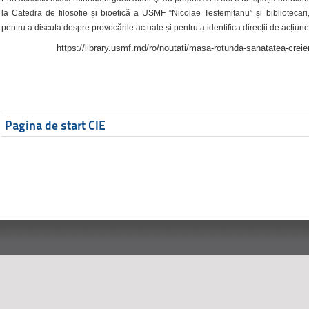
la Catedra de filosofie și bioetică a USMF “Nicolae Testemițanu” și bibliotecari,
pentru a discuta despre provocările actuale și pentru a identifica direcții de acțiune
https://library.usmf.md/ro/noutati/masa-rotunda-sanatatea-creier
Pagina de start CIE