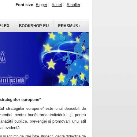
Font size
Bigger
Reset
Smaller
ELEX
BOOKSHOP EU
ERASMUS+
strategiilor europene”
ul strategiilor europene” este unul deosebit de
sențial pentru bunăstarea individului și pentru
ănătății publice, prevenției și promovării unui stil
mai evidentă.
 și schimb de idei între studenți, cadre didactice de