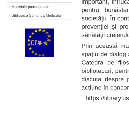
important, întruc
Materiale promoţionale
pentru bunăstar
Biblioteca Științifică Medicală
societății. În con
prevenției și pr
sănătății creierul
Prin această ma
spațiu de dialog 
Catedra de filo
bibliotecari, pent
discuta despre p
acțiune în concord
https://library.