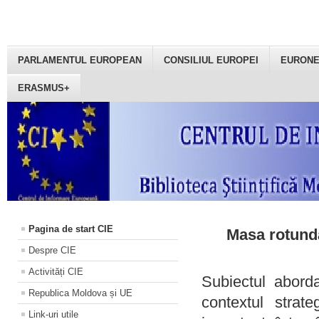
PARLAMENTUL EUROPEAN
CONSILIUL EUROPEI
EURON
ERASMUS+
Pagina de start CIE
Masa rotundă
Despre CIE
Activități CIE
Subiectul aborda
Republica Moldova și UE
contextul strat
Link-uri utile