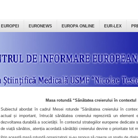
 EUROPEI
EURONEWS
EUROPA ONLINE
EUR-LEX
PR
Masa rotundă “Sănătatea creierului în contextul 
Subiectul abordat în cadrul Mesei rotunde “Sănătatea creierului în context
actual și important, întrucât sănătatea creierului reprezintă un element e
dezvoltarea durabilă a societății. În contextul strategiilor europene dedicate s
de viață sănătos, atenția acordată sănătății creierului devine o prioritate tot 
Prin această masă rotundă organizatorii şi-au propus să creeze un spațiu de dialog