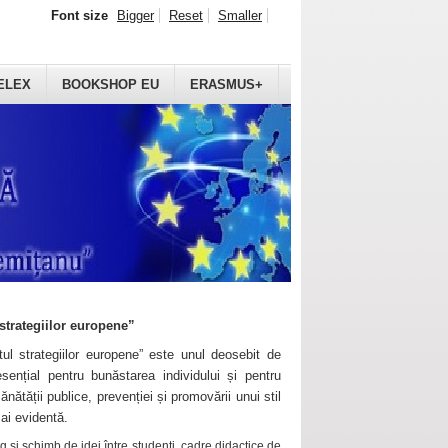
Font size
Bigger
Reset
Smaller
ELEX
BOOKSHOP EU
ERASMUS+
strategiilor europene”
ul strategiilor europene” este unul deosebit de
sențial pentru bunăstarea individului și pentru
ănătății publice, prevenției și promovării unui stil
mai evidentă.
 și schimb de idei între studenți, cadre didactice de