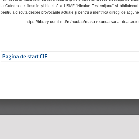
la Catedra de filosofie și bioetică a USMF “Nicolae Testemițanu” și bibliotecari,
pentru a discuta despre provocările actuale și pentru a identifica direcții de acțiune
https://library.usmf.md/ro/noutati/masa-rotunda-sanatatea-creier
Pagina de start CIE