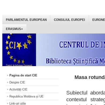
PARLAMENTUL EUROPEAN
CONSILIUL EUROPEI
EURON
ERASMUS+
Pagina de start CIE
Masa rotundă
Despre CIE
Activități CIE
Subiectul aborda
Republica Moldova și UE
contextul strat
Link-uri utile