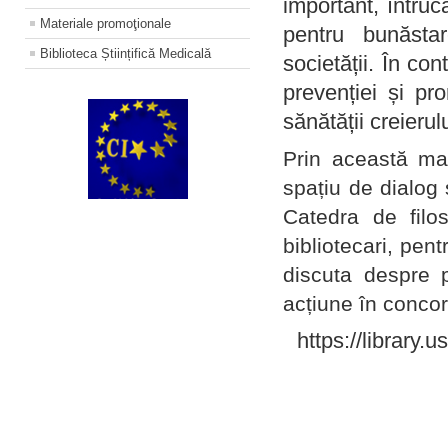
important, întruc
Materiale promoţionale
pentru bunăstar
Biblioteca Științifică Medicală
societății. În con
prevenției și pr
sănătății creierul
Prin această ma
spațiu de dialog 
Catedra de filo
bibliotecari, pent
discuta despre p
acțiune în concord
https://library.