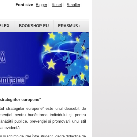
Font size
Bigger
Reset
Smaller
ELEX
BOOKSHOP EU
ERASMUS+
strategiilor europene”
ul strategiilor europene” este unul deosebit de
sențial pentru bunăstarea individului și pentru
ănătății publice, prevenției și promovării unui stil
mai evidentă.
 și schimb de idei între studenți, cadre didactice de