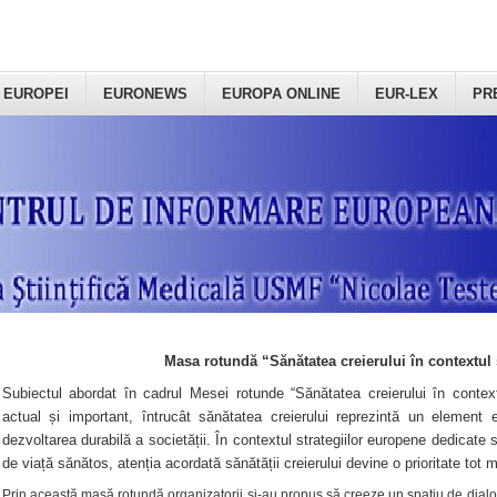
 EUROPEI
EURONEWS
EUROPA ONLINE
EUR-LEX
PR
Masa rotundă “Sănătatea creierului în contextul 
Subiectul abordat în cadrul Mesei rotunde “Sănătatea creierului în context
actual și important, întrucât sănătatea creierului reprezintă un element e
dezvoltarea durabilă a societății. În contextul strategiilor europene dedicate s
de viață sănătos, atenția acordată sănătății creierului devine o prioritate tot 
Prin această masă rotundă organizatorii şi-au propus să creeze un spațiu de dialog