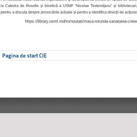
la Catedra de filosofie și bioetică a USMF “Nicolae Testemițanu” și bibliotecari,
pentru a discuta despre provocările actuale și pentru a identifica direcții de acțiune
https://library.usmf.md/ro/noutati/masa-rotunda-sanatatea-creier
Pagina de start CIE