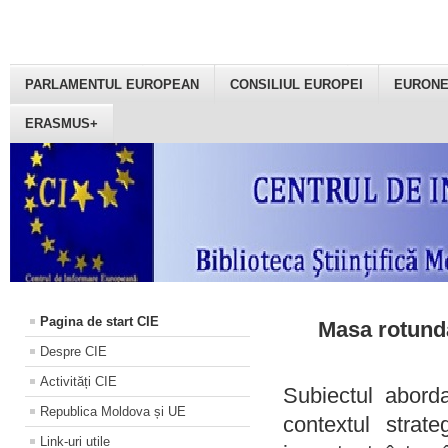
PARLAMENTUL EUROPEAN
CONSILIUL EUROPEI
EURON
ERASMUS+
Pagina de start CIE
Masa rotundă
Despre CIE
Activități CIE
Subiectul aborda
Republica Moldova și UE
contextul strat
Link-uri utile