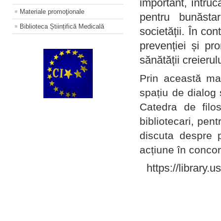
important, întruc
Materiale promoţionale
pentru bunăstar
Biblioteca Științifică Medicală
societății. În con
prevenției și pr
sănătății creierul
Prin această ma
spațiu de dialog 
Catedra de filo
bibliotecari, pent
discuta despre p
acțiune în concord
https://library.