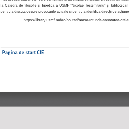
la Catedra de filosofie și bioetică a USMF “Nicolae Testemițanu” și bibliotecari,
pentru a discuta despre provocările actuale și pentru a identifica direcții de acțiune
https://library.usmf.md/ro/noutati/masa-rotunda-sanatatea-creier
Pagina de start CIE