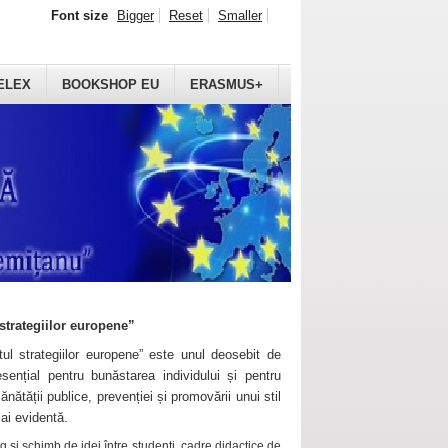
Font size
Bigger
Reset
Smaller
ELEX
BOOKSHOP EU
ERASMUS+
strategiilor europene”
ul strategiilor europene” este unul deosebit de
sențial pentru bunăstarea individului și pentru
ănătății publice, prevenției și promovării unui stil
mai evidentă.
 și schimb de idei între studenți, cadre didactice de