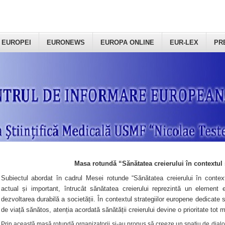
 EUROPEI
EURONEWS
EUROPA ONLINE
EUR-LEX
PR
Masa rotundă “Sănătatea creierului în contextul 
Subiectul abordat în cadrul Mesei rotunde “Sănătatea creierului în context
actual și important, întrucât sănătatea creierului reprezintă un element e
dezvoltarea durabilă a societății. În contextul strategiilor europene dedicate s
de viață sănătos, atenția acordată sănătății creierului devine o prioritate tot 
Prin această masă rotundă organizatorii şi-au propus să creeze un spațiu de dialog