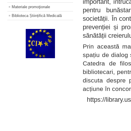
important, întruc
Materiale promoţionale
pentru bunăstar
Biblioteca Științifică Medicală
societății. În con
prevenției și pr
sănătății creierul
Prin această ma
spațiu de dialog 
Catedra de filo
bibliotecari, pent
discuta despre p
acțiune în concord
https://library.