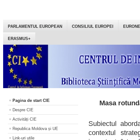
PARLAMENTUL EUROPEAN
CONSILIUL EUROPEI
EURON
ERASMUS+
Pagina de start CIE
Masa rotundă
Despre CIE
Activități CIE
Subiectul aborda
Republica Moldova și UE
contextul strat
Link-uri utile