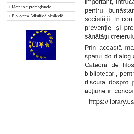
important, întruc
Materiale promoţionale
pentru bunăstar
Biblioteca Științifică Medicală
societății. În con
prevenției și pr
sănătății creierul
Prin această ma
spațiu de dialog 
Catedra de filo
bibliotecari, pent
discuta despre p
acțiune în concord
https://library.