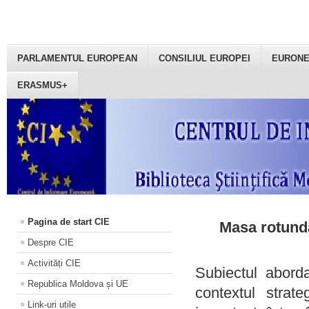
PARLAMENTUL EUROPEAN
CONSILIUL EUROPEI
EURON
ERASMUS+
Pagina de start CIE
Masa rotundă
Despre CIE
Activități CIE
Subiectul aborda
Republica Moldova și UE
contextul strat
Link-uri utile