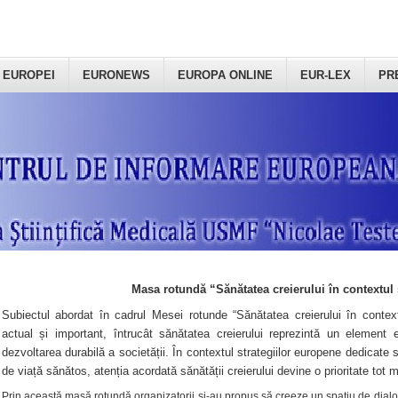
 EUROPEI
EURONEWS
EUROPA ONLINE
EUR-LEX
PR
Masa rotundă “Sănătatea creierului în contextul 
Subiectul abordat în cadrul Mesei rotunde “Sănătatea creierului în context
actual și important, întrucât sănătatea creierului reprezintă un element e
dezvoltarea durabilă a societății. În contextul strategiilor europene dedicate s
de viață sănătos, atenția acordată sănătății creierului devine o prioritate tot 
Prin această masă rotundă organizatorii şi-au propus să creeze un spațiu de dialog