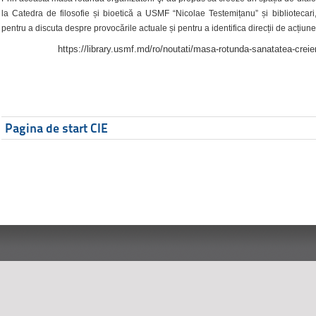
la Catedra de filosofie și bioetică a USMF “Nicolae Testemițanu” și bibliotecari,
pentru a discuta despre provocările actuale și pentru a identifica direcții de acțiune
https://library.usmf.md/ro/noutati/masa-rotunda-sanatatea-creier
Pagina de start CIE