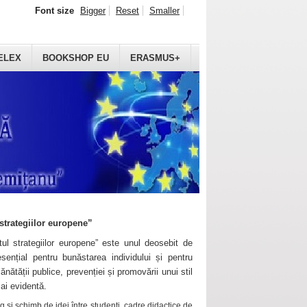
Font size
Bigger
Reset
Smaller
ELEX
BOOKSHOP EU
ERASMUS+
strategiilor europene”
ul strategiilor europene” este unul deosebit de
sențial pentru bunăstarea individului și pentru
ănătății publice, prevenției și promovării unui stil
mai evidentă.
 și schimb de idei între studenți, cadre didactice de